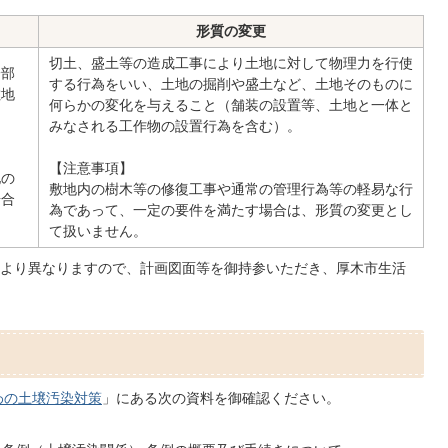
形質の変更
切土、盛土等の造成工事により土地に対して物理力を行使
一部
する行為をいい、土地の掘削や盛土など、土地そのものに
敷地
何らかの変化を与えること（舗装の設置等、土地と一体と
みなされる工作物の設置行為を含む）。
【注意事項】
地の
敷地内の樹木等の修復工事や通常の管理行為等の軽易な行
場合
為であって、一定の要件を満たす場合は、形質の変更とし
て扱いません。
より異なりますので、計画図面等を御持参いただき、厚木市生活
わの土壌汚染対策
」にある次の資料を御確認ください。