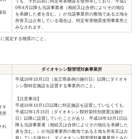
ても、それ以前に特定有害物質を使用等しており、平成1
0年4月以降も当該事業者（相続又は合併によりその地位
場合
を承継した者を含む。）が当該事業所の敷地である土地を
所有又は占有している場合は、特定有害物質使用事業所と
みなされます。
号に規定する物質のこと。
ダイオキシン類管理対象事業所
平成16年10月1日（改正県条例の施行日）以降にダイオキ
シン類特定施設を設置する事業所のこと。
【注意事項】
平成16年10月1日以降に特定施設を設置していなくても、
オキ
平成12年1月15日（ダイオキシン類対策特別措置法施行
業所
日）以降に設置していたことがあり、平成16年10月1日以
降も当該事業者（相続又は合併によりその地位を承継した
され
者を含む。）が当該事業所の敷地である土地を所有又は占
有している場合は、ダイオキシン類管理対象事業所とみな