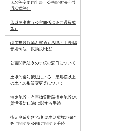
氏名等変更届出書（公害関係法令共
通様式等）
承継届出書（公害関係法令共通様式
等）
特定建設作業を実施する際の手続(騒
音規制法・振動規制法)
公害関係法令の手続の窓口について
土壌汚染対策法による一定規模以上
の土地の形質変更等について
特定施設・有害物質貯蔵指定施設(水
質汚濁防止法)に関する手続
指定事業所(神奈川県生活環境の保全
等に関する条例)に関する手続