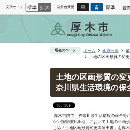
文字サイズ
背景色変更
音
現在のページ
ホーム
組織一覧
環
土地の区画形質の変更
土地の区画形質の変
奈川県生活環境の保
厚木市内で、神奈川県生活環境の保全等
シン類管理対象地」において土地の区画形
じめ「土地区画形質変更等届出書」を厚木