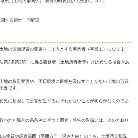
条例（土壌汚染関係） 条例の概要及び手続きについて
に関する指針・同解説
土地の区画形質の変更をしようとする事業者（事業主）になりま
法第2条第2項）に係る義務者（土地所有者等）とは異なる場合があ
土地の形質変更や、周辺環境に影響を及ぼすことがない土地の形質
不要です。
変更に起因して公害が生ずるおそれがないことが明らかなものであ
行われた場合の県条例に基づく調査・報告の取扱いは、次のとおり
れる物質や調査範囲（平面方向・深さ方向）のうち、土壌汚染状況