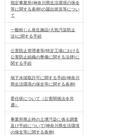
指定事業所(神奈川県生活環境の保全
等に関する条例)の届出状況等につい
て
一般粉じん発生施設(大気汚染防止
法)に関する手続
公害防止管理者等(特定工場における
公害防止組織の整備に関する法律)に
関する手続
地下水採取許可に関する手続(神奈川
県生活環境の保全等に関する条例)
委任状について（公害関係法令共
通）
事業所廃止時の土壌汚染に係る調査
及び手続について(神奈川県生活環境
の保全等に関する条例)