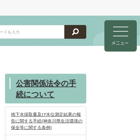
公害関係法令の手
続について
地下水採取量及び水位測定結果の報
告に関する手続(神奈川県生活環境の
保全等に関する条例)