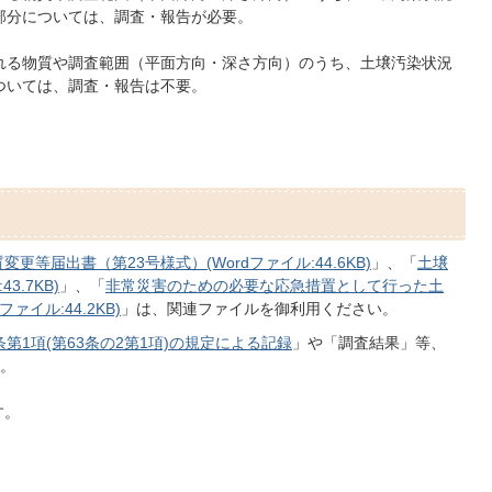
部分については、調査・報告が必要。
れる物質や調査範囲（平面方向・深さ方向）のうち、土壌汚染状況
ついては、調査・報告は不要。
更等届出書（第23号様式）(Wordファイル:44.6KB)
」、「
土壌
3.7KB)
」、「
非常災害のための必要な応急措置として行った土
イル:44.2KB)
」は、関連ファイルを御利用ください。
条第1項(第63条の2第1項)の規定による記録
」や「調査結果」等、
。
す。