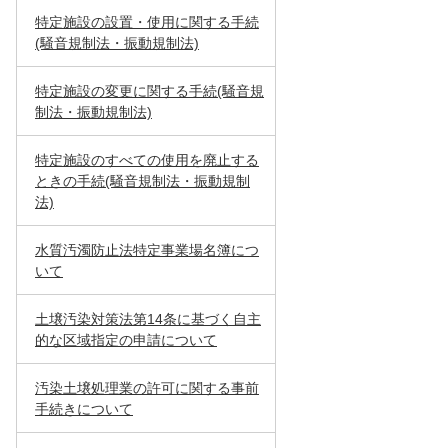
特定施設の設置・使用に関する手続
(騒音規制法・振動規制法)
特定施設の変更に関する手続(騒音規
制法・振動規制法)
特定施設のすべての使用を廃止する
ときの手続(騒音規制法・振動規制
法)
水質汚濁防止法特定事業場名簿につ
いて
土壌汚染対策法第14条に基づく自主
的な区域指定の申請について
汚染土壌処理業の許可に関する事前
手続きについて