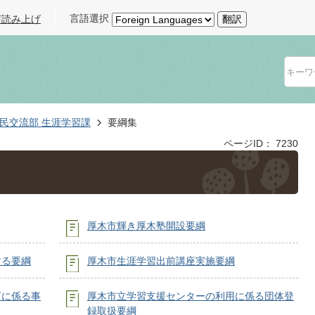
言語選択
声読み上げ
翻訳
民交流部 生涯学習課
要綱集
ページID：
7230
厚木市輝き厚木塾開設要綱
する要綱
厚木市生涯学習出前講座実施要綱
可に係る事
厚木市立学習支援センターの利用に係る団体登
録取扱要綱