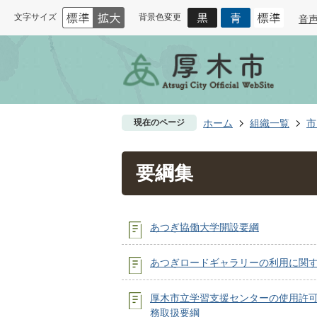
文字サイズ
背景色変更
音
現在のページ
ホーム
組織一覧
市
要綱集
あつぎ協働大学開設要綱
あつぎロードギャラリーの利用に関
厚木市立学習支援センターの使用許
務取扱要綱