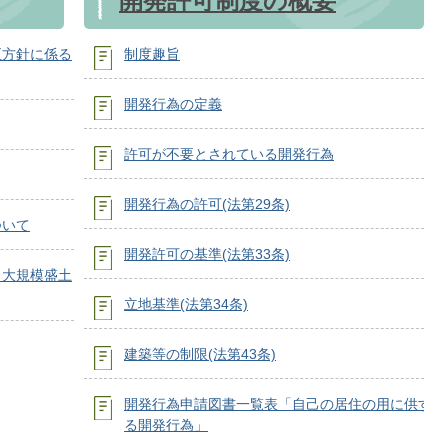
開発許可制度の概要
正方針に係る
制度趣旨
開発行為の定義
許可が不要とされている開発行為
開発行為の許可(法第29条)
ついて
開発許可の基準(法第33条)
（大規模盛土
立地基準(法第34条)
建築等の制限(法第43条)
開発行為申請図書一覧表「自己の居住の用に供す
る開発行為」