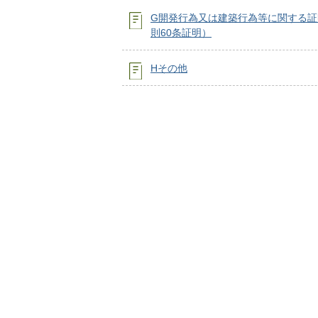
G開発行為又は建築行為等に関する証
則60条証明）
Hその他