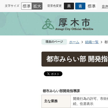
文字サイズ
背景色変更
音
現在のページ
ホーム
組織一覧
都
都市みらい部 開発
都市みらい部開発指導課
開発行為の許可、市街
主な業務
続、住居表示